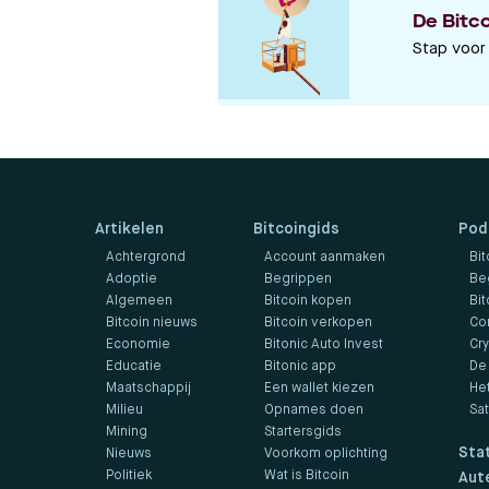
De Bitc
Stap voor 
Artikelen
Bitcoingids
Pod
Achtergrond
Account aanmaken
Bit
Adoptie
Begrippen
Be
Algemeen
Bitcoin kopen
Bit
Bitcoin nieuws
Bitcoin verkopen
Co
Economie
Bitonic Auto Invest
Cr
Educatie
Bitonic app
De
Maatschappij
Een wallet kiezen
He
Milieu
Opnames doen
Sa
Mining
Startersgids
Sta
Nieuws
Voorkom oplichting
Politiek
Wat is Bitcoin
Aut