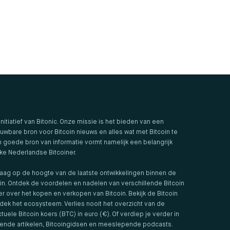
 initiatief van Bitonic. Onze missie is het bieden van een
uwbare bron voor Bitcoin nieuws en alles wat met Bitcoin te
 goede bron van informatie vormt namelijk een belangrijk
lke Nederlandse Bitcoiner.
aag op de hoogte van de laatste ontwikkelingen binnen de
in. Ontdek de voordelen en nadelen van verschillende Bitcoin
er over het kopen en verkopen van Bitcoin. Bekijk de Bitcoin
ek het ecosysteem. Verlies nooit het overzicht van de
tuele Bitcoin koers (BTC) in euro (€). Of verdiep je verder in
iende artikelen, Bitcoingidsen en meeslepende podcasts.