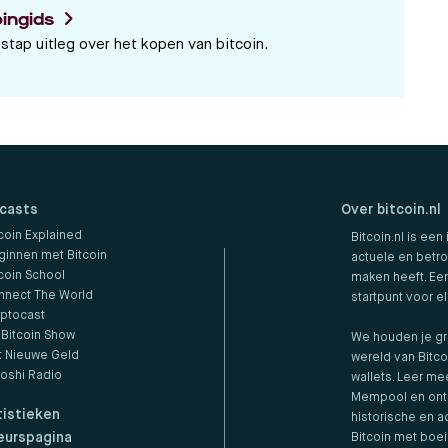
oingids
stap uitleg over het kopen van bitcoin.
casts
Over bitcoin.nl
coin Explained
Bitcoin.nl is een
ginnen met Bitcoin
actuele en betro
coin School
maken heeft. Een
nnect The World
startpunt voor e
yptocast
 Bitcoin Show
We houden je gr
t Nieuwe Geld
wereld van Bitco
toshi Radio
wallets. Leer me
Mempool en ontd
tistieken
historische en ac
eurspagina
Bitcoin met boe