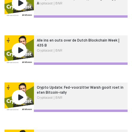
A
Cryptocast | BNR
Alle ins en outs over de Dutch Blockchain Week |
435 B
Cryptocast | BNR
Crypto Update: Fed-voorzitter Warsh gooit roet in
eten Bitcoin-rally
Cryptocast | BNR