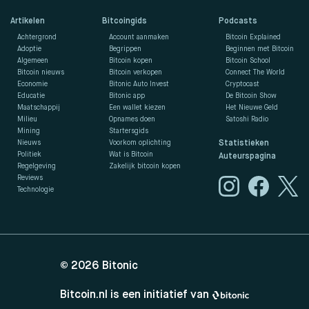
Artikelen
Bitcoingids
Podcasts
Achtergrond
Account aanmaken
Bitcoin Explained
Adoptie
Begrippen
Beginnen met Bitcoin
Algemeen
Bitcoin kopen
Bitcoin School
Bitcoin nieuws
Bitcoin verkopen
Connect The World
Economie
Bitonic Auto Invest
Cryptocast
Educatie
Bitonic app
De Bitcoin Show
Maatschappij
Een wallet kiezen
Het Nieuwe Geld
Milieu
Opnames doen
Satoshi Radio
Mining
Startersgids
Nieuws
Voorkom oplichting
Statistieken
Politiek
Wat is Bitcoin
Auteurspagina
Regelgeving
Zakelijk bitcoin kopen
Reviews
Technologie
© 2026
Bitonic
Bitcoin.nl is een initiatief van