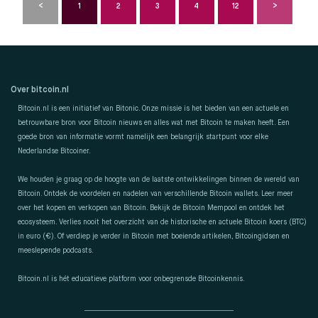
1
2
3
4
12
Over bitcoin.nl
Bitcoin.nl is een initiatief van Bitonic. Onze missie is het bieden van een actuele en
betrouwbare bron voor Bitcoin nieuws en alles wat met Bitcoin te maken heeft. Een
goede bron van informatie vormt namelijk een belangrijk startpunt voor elke
Nederlandse Bitcoiner.
We houden je graag op de hoogte van de laatste ontwikkelingen binnen de wereld van
Bitcoin. Ontdek de voordelen en nadelen van verschillende Bitcoin wallets. Leer meer
over het kopen en verkopen van Bitcoin. Bekijk de Bitcoin Mempool en ontdek het
ecosysteem. Verlies nooit het overzicht van de historische en actuele Bitcoin koers (BTC)
in euro (€). Of verdiep je verder in Bitcoin met boeiende artikelen, Bitcoingidsen en
meeslepende podcasts.
Bitcoin.nl is hét educatieve platform voor onbegrensde Bitcoinkennis.