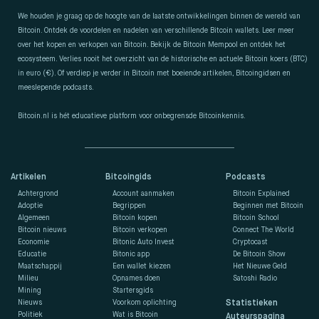
We houden je graag op de hoogte van de laatste ontwikkelingen binnen de wereld van
Bitcoin. Ontdek de voordelen en nadelen van verschillende Bitcoin wallets. Leer meer
over het kopen en verkopen van Bitcoin. Bekijk de Bitcoin Mempool en ontdek het
ecosysteem. Verlies nooit het overzicht van de historische en actuele Bitcoin koers (BTC)
in euro (€). Of verdiep je verder in Bitcoin met boeiende artikelen, Bitcoingidsen en
meeslepende podcasts.
Bitcoin.nl is hét educatieve platform voor onbegrensde Bitcoinkennis.
Artikelen
Bitcoingids
Podcasts
Achtergrond
Account aanmaken
Bitcoin Explained
Adoptie
Begrippen
Beginnen met Bitcoin
Algemeen
Bitcoin kopen
Bitcoin School
Bitcoin nieuws
Bitcoin verkopen
Connect The World
Economie
Bitonic Auto Invest
Cryptocast
Educatie
Bitonic app
De Bitcoin Show
Maatschappij
Een wallet kiezen
Het Nieuwe Geld
Milieu
Opnames doen
Satoshi Radio
Mining
Startersgids
Nieuws
Voorkom oplichting
Statistieken
Politiek
Wat is Bitcoin
Auteurspagina