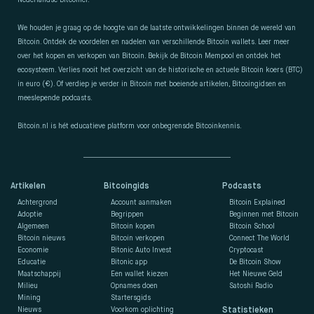
Nederlandse Bitcoiner.
We houden je graag op de hoogte van de laatste ontwikkelingen binnen de wereld van
Bitcoin. Ontdek de voordelen en nadelen van verschillende Bitcoin wallets. Leer meer
over het kopen en verkopen van Bitcoin. Bekijk de Bitcoin Mempool en ontdek het
ecosysteem. Verlies nooit het overzicht van de historische en actuele Bitcoin koers (BTC)
in euro (€). Of verdiep je verder in Bitcoin met boeiende artikelen, Bitcoingidsen en
meeslepende podcasts.
Bitcoin.nl is hét educatieve platform voor onbegrensde Bitcoinkennis.
Artikelen
Bitcoingids
Podcasts
Achtergrond
Account aanmaken
Bitcoin Explained
Adoptie
Begrippen
Beginnen met Bitcoin
Algemeen
Bitcoin kopen
Bitcoin School
Bitcoin nieuws
Bitcoin verkopen
Connect The World
Economie
Bitonic Auto Invest
Cryptocast
Educatie
Bitonic app
De Bitcoin Show
Maatschappij
Een wallet kiezen
Het Nieuwe Geld
Milieu
Opnames doen
Satoshi Radio
Mining
Startersgids
Nieuws
Voorkom oplichting
Statistieken