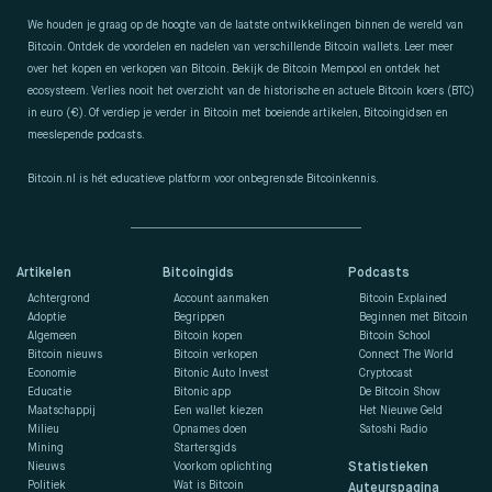
We houden je graag op de hoogte van de laatste ontwikkelingen binnen de wereld van
Bitcoin. Ontdek de voordelen en nadelen van verschillende Bitcoin wallets. Leer meer
over het kopen en verkopen van Bitcoin. Bekijk de Bitcoin Mempool en ontdek het
ecosysteem. Verlies nooit het overzicht van de historische en actuele Bitcoin koers (BTC)
in euro (€). Of verdiep je verder in Bitcoin met boeiende artikelen, Bitcoingidsen en
meeslepende podcasts.
Bitcoin.nl is hét educatieve platform voor onbegrensde Bitcoinkennis.
Artikelen
Bitcoingids
Podcasts
Achtergrond
Account aanmaken
Bitcoin Explained
Adoptie
Begrippen
Beginnen met Bitcoin
Algemeen
Bitcoin kopen
Bitcoin School
Bitcoin nieuws
Bitcoin verkopen
Connect The World
Economie
Bitonic Auto Invest
Cryptocast
Educatie
Bitonic app
De Bitcoin Show
Maatschappij
Een wallet kiezen
Het Nieuwe Geld
Milieu
Opnames doen
Satoshi Radio
Mining
Startersgids
Nieuws
Voorkom oplichting
Statistieken
Politiek
Wat is Bitcoin
Auteurspagina