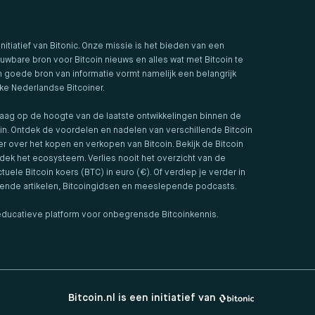
 initiatief van Bitonic. Onze missie is het bieden van een
uwbare bron voor Bitcoin nieuws en alles wat met Bitcoin te
 goede bron van informatie vormt namelijk een belangrijk
lke Nederlandse Bitcoiner.
aag op de hoogte van de laatste ontwikkelingen binnen de
in. Ontdek de voordelen en nadelen van verschillende Bitcoin
er over het kopen en verkopen van Bitcoin. Bekijk de Bitcoin
ek het ecosysteem. Verlies nooit het overzicht van de
tuele Bitcoin koers (BTC) in euro (€). Of verdiep je verder in
iende artikelen, Bitcoingidsen en meeslepende podcasts.
t educatieve platform voor onbegrensde Bitcoinkennis.
Bitcoin.nl is een initiatief van