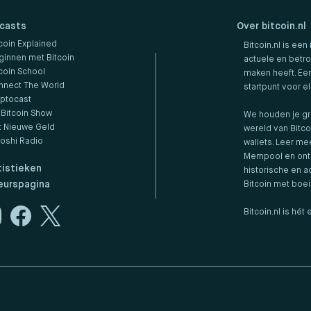
casts
Over bitcoin.nl
coin Explained
Bitcoin.nl is een
ginnen met Bitcoin
actuele en betro
coin School
maken heeft. Een
nnect The World
startpunt voor e
yptocast
 Bitcoin Show
We houden je gr
t Nieuwe Geld
wereld van Bitco
toshi Radio
wallets. Leer me
Mempool en ontd
tistieken
historische en ac
eurspagina
Bitcoin met boe
Bitcoin.nl is hé