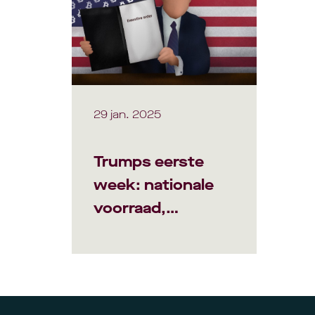
29 jan. 2025
Trumps eerste
week: nationale
voorraad,
werkgroep &
crypto task force,
opheffing SAB-121