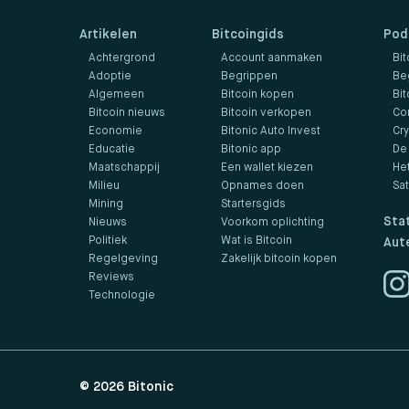
Artikelen
Bitcoingids
Pod
Achtergrond
Account aanmaken
Bit
Adoptie
Begrippen
Be
Algemeen
Bitcoin kopen
Bit
Bitcoin nieuws
Bitcoin verkopen
Co
Economie
Bitonic Auto Invest
Cr
Educatie
Bitonic app
De
Maatschappij
Een wallet kiezen
He
Milieu
Opnames doen
Sa
Mining
Startersgids
Sta
Nieuws
Voorkom oplichting
Politiek
Wat is Bitcoin
Aut
Regelgeving
Zakelijk bitcoin kopen
Reviews
Technologie
© 2026
Bitonic