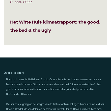
21 sep. 2022
Het Witte Huis klimaatrapport: the good,
the bad & the ugly
Over bitcoin.nl
Bitcoin.nl is een initiatief van Bitonic. Onze missie is het bieden van een actuele en
betrouwbare bron voor Bitcoin nieuws en alles wat met Bitcoin te maken heeft. Een
goede bron van informatie vormt namelijk een belangrijk startpunt voor elke
Nederlandse Bitcoiner.
We houden je graag op de hoogte van de laatste ontwikkelingen binnen de wereld van
Bitcoin. Ontdek de voordelen en nadelen van verschillende Bitcoin wallets. Leer meer