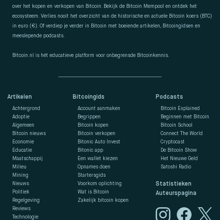
over het kopen en verkopen van Bitcoin. Bekijk de Bitcoin Mempool en ontdek het
ecosysteem. Verlies nooit het overzicht van de historische en actuele Bitcoin koers (BTC)
in euro (€). Of verdiep je verder in Bitcoin met boeiende artikelen, Bitcoingidsen en
meeslepende podcasts.
Bitcoin.nl is hét educatieve platform voor onbegrensde Bitcoinkennis.
Artikelen
Bitcoingids
Podcasts
Achtergrond
Account aanmaken
Bitcoin Explained
Adoptie
Begrippen
Beginnen met Bitcoin
Algemeen
Bitcoin kopen
Bitcoin School
Bitcoin nieuws
Bitcoin verkopen
Connect The World
Economie
Bitonic Auto Invest
Cryptocast
Educatie
Bitonic app
De Bitcoin Show
Maatschappij
Een wallet kiezen
Het Nieuwe Geld
Milieu
Opnames doen
Satoshi Radio
Mining
Startersgids
Nieuws
Voorkom oplichting
Statistieken
Politiek
Wat is Bitcoin
Auteurspagina
Regelgeving
Zakelijk bitcoin kopen
Reviews
Technologie