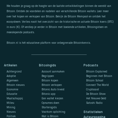
We houden je graag op de hoogte van de laatste ontwikkelingen binnen de wereld van
Bitcoin. Ontdek de voordelen en nadelen van verschillende Bitcoin wallets. Leer meer
over het kopen en verkopen van Bitcoin. Bekijk de Bitcoin Mempool en ontdek het
ecosysteem. Verlies nooit het overzicht van de historische en actuele Bitcoin koers (BTC)
in euro (€). Of verdiep je verder in Bitcoin met boeiende artikelen, Bitcoingidsen en
meeslepende podcasts.
Bitcoin.nl is hét educatieve platform voor onbegrensde Bitcoinkennis.
Artikelen
Bitcoingids
Podcasts
Achtergrond
Account aanmaken
Bitcoin Explained
Adoptie
Begrippen
Beginnen met Bitcoin
Algemeen
Bitcoin kopen
Bitcoin School
Bitcoin nieuws
Bitcoin verkopen
Connect The World
Economie
Bitonic Auto Invest
Cryptocast
Educatie
Bitonic app
De Bitcoin Show
Maatschappij
Een wallet kiezen
Het Nieuwe Geld
Milieu
Opnames doen
Satoshi Radio
Mining
Startersgids
Nieuws
Voorkom oplichting
Statistieken
Politiek
Wat is Bitcoin
Auteurspagina