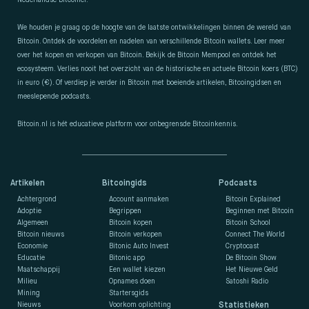
Nederlandse Bitcoiner.
We houden je graag op de hoogte van de laatste ontwikkelingen binnen de wereld van
Bitcoin. Ontdek de voordelen en nadelen van verschillende Bitcoin wallets. Leer meer
over het kopen en verkopen van Bitcoin. Bekijk de Bitcoin Mempool en ontdek het
ecosysteem. Verlies nooit het overzicht van de historische en actuele Bitcoin koers (BTC)
in euro (€). Of verdiep je verder in Bitcoin met boeiende artikelen, Bitcoingidsen en
meeslepende podcasts.
Bitcoin.nl is hét educatieve platform voor onbegrensde Bitcoinkennis.
Artikelen
Bitcoingids
Podcasts
Achtergrond
Account aanmaken
Bitcoin Explained
Adoptie
Begrippen
Beginnen met Bitcoin
Algemeen
Bitcoin kopen
Bitcoin School
Bitcoin nieuws
Bitcoin verkopen
Connect The World
Economie
Bitonic Auto Invest
Cryptocast
Educatie
Bitonic app
De Bitcoin Show
Maatschappij
Een wallet kiezen
Het Nieuwe Geld
Milieu
Opnames doen
Satoshi Radio
Mining
Startersgids
Nieuws
Voorkom oplichting
Statistieken