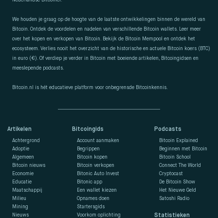
Nederlandse Bitcoiner.
We houden je graag op de hoogte van de laatste ontwikkelingen binnen de wereld van
Bitcoin. Ontdek de voordelen en nadelen van verschillende Bitcoin wallets. Leer meer
over het kopen en verkopen van Bitcoin. Bekijk de Bitcoin Mempool en ontdek het
ecosysteem. Verlies nooit het overzicht van de historische en actuele Bitcoin koers (BTC)
in euro (€). Of verdiep je verder in Bitcoin met boeiende artikelen, Bitcoingidsen en
meeslepende podcasts.
Bitcoin.nl is hét educatieve platform voor onbegrensde Bitcoinkennis.
Artikelen
Bitcoingids
Podcasts
Achtergrond
Account aanmaken
Bitcoin Explained
Adoptie
Begrippen
Beginnen met Bitcoin
Algemeen
Bitcoin kopen
Bitcoin School
Bitcoin nieuws
Bitcoin verkopen
Connect The World
Economie
Bitonic Auto Invest
Cryptocast
Educatie
Bitonic app
De Bitcoin Show
Maatschappij
Een wallet kiezen
Het Nieuwe Geld
Milieu
Opnames doen
Satoshi Radio
Mining
Startersgids
Nieuws
Voorkom oplichting
Statistieken