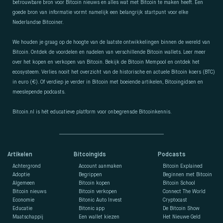
betrouwbare bron voor Bitcoin nieuws en alles wat met Bitcoin te maken heeft. Een
goede bron van informatie vormt namelijk een belangrijk startpunt voor elke
Nederlandse Bitcoiner.
We houden je graag op de hoogte van de laatste ontwikkelingen binnen de wereld van
Bitcoin. Ontdek de voordelen en nadelen van verschillende Bitcoin wallets. Leer meer
over het kopen en verkopen van Bitcoin. Bekijk de Bitcoin Mempool en ontdek het
ecosysteem. Verlies nooit het overzicht van de historische en actuele Bitcoin koers (BTC)
in euro (€). Of verdiep je verder in Bitcoin met boeiende artikelen, Bitcoingidsen en
meeslepende podcasts.
Bitcoin.nl is hét educatieve platform voor onbegrensde Bitcoinkennis.
Artikelen
Bitcoingids
Podcasts
Achtergrond
Account aanmaken
Bitcoin Explained
Adoptie
Begrippen
Beginnen met Bitcoin
Algemeen
Bitcoin kopen
Bitcoin School
Bitcoin nieuws
Bitcoin verkopen
Connect The World
Economie
Bitonic Auto Invest
Cryptocast
Educatie
Bitonic app
De Bitcoin Show
Maatschappij
Een wallet kiezen
Het Nieuwe Geld