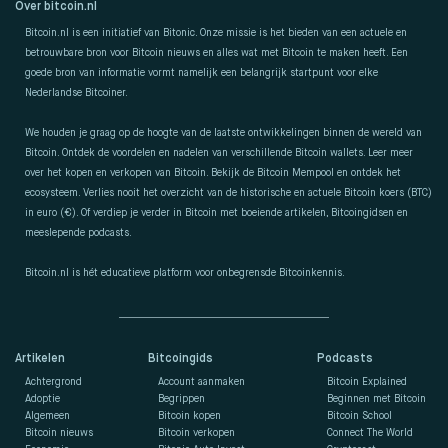
Over bitcoin.nl
Bitcoin.nl is een initiatief van Bitonic. Onze missie is het bieden van een actuele en
betrouwbare bron voor Bitcoin nieuws en alles wat met Bitcoin te maken heeft. Een
goede bron van informatie vormt namelijk een belangrijk startpunt voor elke
Nederlandse Bitcoiner.
We houden je graag op de hoogte van de laatste ontwikkelingen binnen de wereld van
Bitcoin. Ontdek de voordelen en nadelen van verschillende Bitcoin wallets. Leer meer
over het kopen en verkopen van Bitcoin. Bekijk de Bitcoin Mempool en ontdek het
ecosysteem. Verlies nooit het overzicht van de historische en actuele Bitcoin koers (BTC)
in euro (€). Of verdiep je verder in Bitcoin met boeiende artikelen, Bitcoingidsen en
meeslepende podcasts.
Bitcoin.nl is hét educatieve platform voor onbegrensde Bitcoinkennis.
Artikelen
Bitcoingids
Podcasts
Achtergrond
Account aanmaken
Bitcoin Explained
Adoptie
Begrippen
Beginnen met Bitcoin
Algemeen
Bitcoin kopen
Bitcoin School
Bitcoin nieuws
Bitcoin verkopen
Connect The World