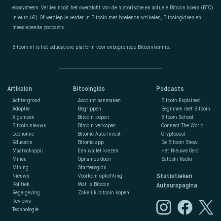
ecosysteem. Verlies nooit het overzicht van de historische en actuele Bitcoin koers (BTC)
in euro (€). Of verdiep je verder in Bitcoin met boeiende artikelen, Bitcoingidsen en
meeslepende podcasts.
Bitcoin.nl is hét educatieve platform voor onbegrensde Bitcoinkennis.
Artikelen
Bitcoingids
Podcasts
Achtergrond
Account aanmaken
Bitcoin Explained
Adoptie
Begrippen
Beginnen met Bitcoin
Algemeen
Bitcoin kopen
Bitcoin School
Bitcoin nieuws
Bitcoin verkopen
Connect The World
Economie
Bitonic Auto Invest
Cryptocast
Educatie
Bitonic app
De Bitcoin Show
Maatschappij
Een wallet kiezen
Het Nieuwe Geld
Milieu
Opnames doen
Satoshi Radio
Mining
Startersgids
Nieuws
Voorkom oplichting
Statistieken
Politiek
Wat is Bitcoin
Auteurspagina
Regelgeving
Zakelijk bitcoin kopen
Reviews
Technologie