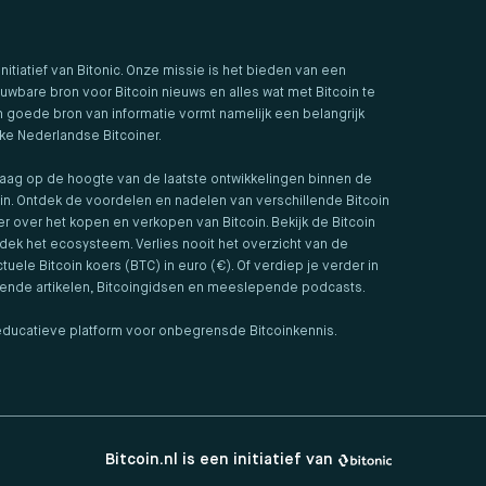
 initiatief van Bitonic. Onze missie is het bieden van een
uwbare bron voor Bitcoin nieuws en alles wat met Bitcoin te
 goede bron van informatie vormt namelijk een belangrijk
lke Nederlandse Bitcoiner.
aag op de hoogte van de laatste ontwikkelingen binnen de
in. Ontdek de voordelen en nadelen van verschillende Bitcoin
er over het kopen en verkopen van Bitcoin. Bekijk de Bitcoin
ek het ecosysteem. Verlies nooit het overzicht van de
tuele Bitcoin koers (BTC) in euro (€). Of verdiep je verder in
iende artikelen, Bitcoingidsen en meeslepende podcasts.
t educatieve platform voor onbegrensde Bitcoinkennis.
Bitcoin.nl is een initiatief van