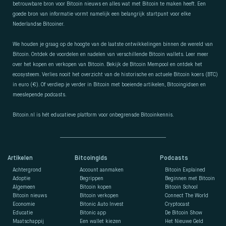
betrouwbare bron voor Bitcoin nieuws en alles wat met Bitcoin te maken heeft. Een
goede bron van informatie vormt namelijk een belangrijk startpunt voor elke
Nederlandse Bitcoiner.
We houden je graag op de hoogte van de laatste ontwikkelingen binnen de wereld van
Bitcoin. Ontdek de voordelen en nadelen van verschillende Bitcoin wallets. Leer meer
over het kopen en verkopen van Bitcoin. Bekijk de Bitcoin Mempool en ontdek het
ecosysteem. Verlies nooit het overzicht van de historische en actuele Bitcoin koers (BTC)
in euro (€). Of verdiep je verder in Bitcoin met boeiende artikelen, Bitcoingidsen en
meeslepende podcasts.
Bitcoin.nl is hét educatieve platform voor onbegrensde Bitcoinkennis.
Artikelen
Bitcoingids
Podcasts
Achtergrond
Account aanmaken
Bitcoin Explained
Adoptie
Begrippen
Beginnen met Bitcoin
Algemeen
Bitcoin kopen
Bitcoin School
Bitcoin nieuws
Bitcoin verkopen
Connect The World
Economie
Bitonic Auto Invest
Cryptocast
Educatie
Bitonic app
De Bitcoin Show
Maatschappij
Een wallet kiezen
Het Nieuwe Geld