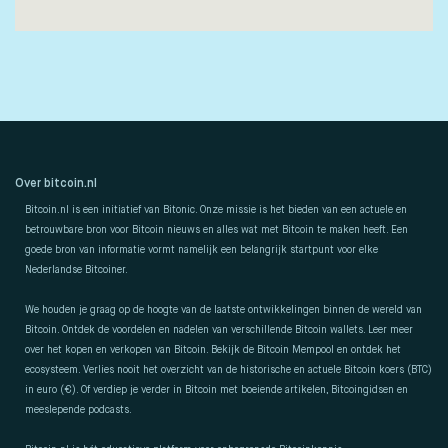
Over bitcoin.nl
Bitcoin.nl is een initiatief van Bitonic. Onze missie is het bieden van een actuele en
betrouwbare bron voor Bitcoin nieuws en alles wat met Bitcoin te maken heeft. Een
goede bron van informatie vormt namelijk een belangrijk startpunt voor elke
Nederlandse Bitcoiner.
We houden je graag op de hoogte van de laatste ontwikkelingen binnen de wereld van
Bitcoin. Ontdek de voordelen en nadelen van verschillende Bitcoin wallets. Leer meer
over het kopen en verkopen van Bitcoin. Bekijk de Bitcoin Mempool en ontdek het
ecosysteem. Verlies nooit het overzicht van de historische en actuele Bitcoin koers (BTC)
in euro (€). Of verdiep je verder in Bitcoin met boeiende artikelen, Bitcoingidsen en
meeslepende podcasts.