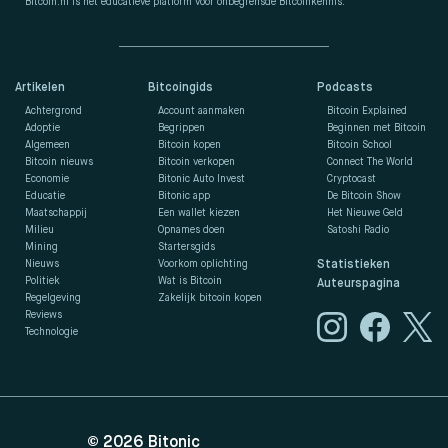
Bitcoin.nl is hét educatieve platform voor onbegrensde Bitcoinkennis.
Artikelen
Bitcoingids
Podcasts
Achtergrond
Account aanmaken
Bitcoin Explained
Adoptie
Begrippen
Beginnen met Bitcoin
Algemeen
Bitcoin kopen
Bitcoin School
Bitcoin nieuws
Bitcoin verkopen
Connect The World
Economie
Bitonic Auto Invest
Cryptocast
Educatie
Bitonic app
De Bitcoin Show
Maatschappij
Een wallet kiezen
Het Nieuwe Geld
Milieu
Opnames doen
Satoshi Radio
Mining
Startersgids
Nieuws
Voorkom oplichting
Statistieken
Politiek
Wat is Bitcoin
Auteurspagina
Regelgeving
Zakelijk bitcoin kopen
Reviews
Technologie
© 2026
Bitonic