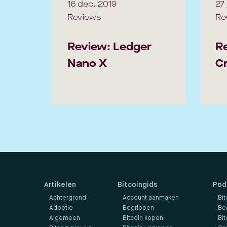
16 dec. 2019
27 
Reviews
Re
Review: Ledger
R
Nano X
C
Artikelen
Bitcoingids
Pod
Achtergrond
Account aanmaken
Bit
Adoptie
Begrippen
Be
Algemeen
Bitcoin kopen
Bit