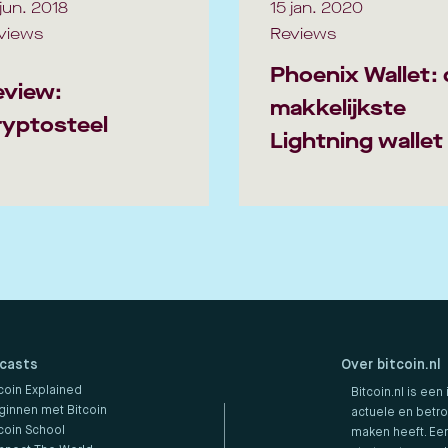
jun. 2018
15 jan. 2020
views
Reviews
Phoenix Wallet: 
eview:
makkelijkste
ryptosteel
Lightning wallet
casts
Over bitcoin.nl
coin Explained
Bitcoin.nl is een
ginnen met Bitcoin
actuele en betro
coin School
maken heeft. Een