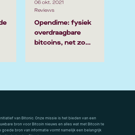
06 okt. 2021
Reviews
de
Opendime: fysiek
overdraagbare
bitcoins, net zo
anoniem als cash
geld
 initiatief van Bitonic. Onze missie is het bieden van een
uwbare bron voor Bitcoin nieuws en alles wat met Bitcoin te
 goede bron van informatie vormt namelijk een belangrijk