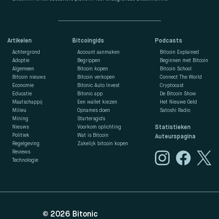
Artikelen
Bitcoingids
Podcasts
Achtergrond
Account aanmaken
Bitcoin Explained
Adoptie
Begrippen
Beginnen met Bitcoin
Algemeen
Bitcoin kopen
Bitcoin School
Bitcoin nieuws
Bitcoin verkopen
Connect The World
Economie
Bitonic Auto Invest
Cryptocast
Educatie
Bitonic app
De Bitcoin Show
Maatschappij
Een wallet kiezen
Het Nieuwe Geld
Milieu
Opnames doen
Satoshi Radio
Mining
Startersgids
Nieuws
Voorkom oplichting
Statistieken
Politiek
Wat is Bitcoin
Auteurspagina
Regelgeving
Zakelijk bitcoin kopen
Reviews
Technologie
© 2026
Bitonic