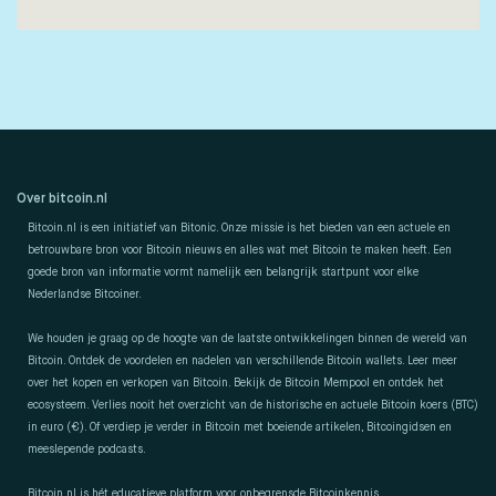
Over bitcoin.nl
Bitcoin.nl is een initiatief van Bitonic. Onze missie is het bieden van een actuele en
betrouwbare bron voor Bitcoin nieuws en alles wat met Bitcoin te maken heeft. Een
goede bron van informatie vormt namelijk een belangrijk startpunt voor elke
Nederlandse Bitcoiner.
We houden je graag op de hoogte van de laatste ontwikkelingen binnen de wereld van
Bitcoin. Ontdek de voordelen en nadelen van verschillende Bitcoin wallets. Leer meer
over het kopen en verkopen van Bitcoin. Bekijk de Bitcoin Mempool en ontdek het
ecosysteem. Verlies nooit het overzicht van de historische en actuele Bitcoin koers (BTC)
in euro (€). Of verdiep je verder in Bitcoin met boeiende artikelen, Bitcoingidsen en
meeslepende podcasts.
Bitcoin.nl is hét educatieve platform voor onbegrensde Bitcoinkennis.