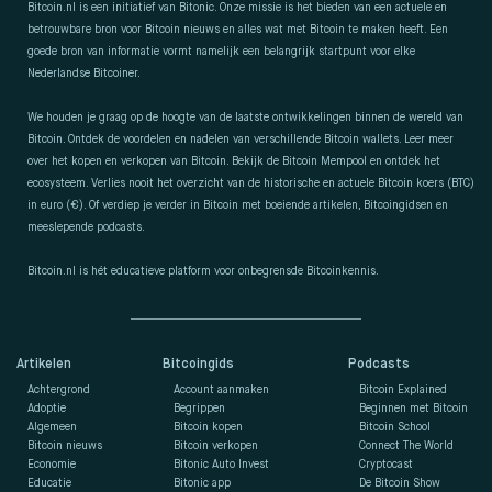
Bitcoin.nl is een initiatief van Bitonic. Onze missie is het bieden van een actuele en
betrouwbare bron voor Bitcoin nieuws en alles wat met Bitcoin te maken heeft. Een
goede bron van informatie vormt namelijk een belangrijk startpunt voor elke
Nederlandse Bitcoiner.
We houden je graag op de hoogte van de laatste ontwikkelingen binnen de wereld van
Bitcoin. Ontdek de voordelen en nadelen van verschillende Bitcoin wallets. Leer meer
over het kopen en verkopen van Bitcoin. Bekijk de Bitcoin Mempool en ontdek het
ecosysteem. Verlies nooit het overzicht van de historische en actuele Bitcoin koers (BTC)
in euro (€). Of verdiep je verder in Bitcoin met boeiende artikelen, Bitcoingidsen en
meeslepende podcasts.
Bitcoin.nl is hét educatieve platform voor onbegrensde Bitcoinkennis.
Artikelen
Bitcoingids
Podcasts
Achtergrond
Account aanmaken
Bitcoin Explained
Adoptie
Begrippen
Beginnen met Bitcoin
Algemeen
Bitcoin kopen
Bitcoin School
Bitcoin nieuws
Bitcoin verkopen
Connect The World
Economie
Bitonic Auto Invest
Cryptocast
Educatie
Bitonic app
De Bitcoin Show