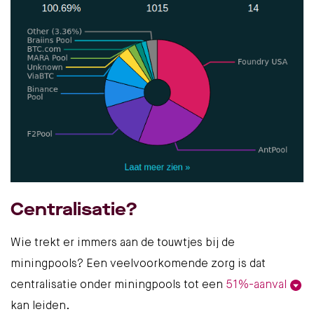
Centralisatie?
Wie trekt er immers aan de touwtjes bij de
miningpools? Een veelvoorkomende zorg is dat
centralisatie onder miningpools tot een
51%-aanval
kan leiden.