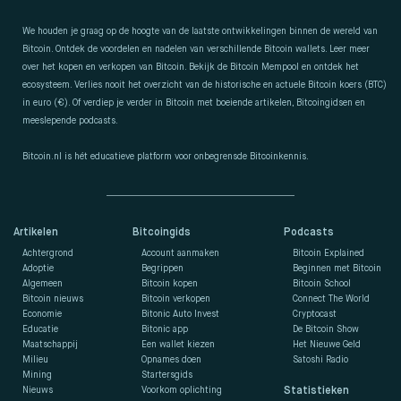
We houden je graag op de hoogte van de laatste ontwikkelingen binnen de wereld van
Bitcoin. Ontdek de voordelen en nadelen van verschillende Bitcoin wallets. Leer meer
over het kopen en verkopen van Bitcoin. Bekijk de Bitcoin Mempool en ontdek het
ecosysteem. Verlies nooit het overzicht van de historische en actuele Bitcoin koers (BTC)
in euro (€). Of verdiep je verder in Bitcoin met boeiende artikelen, Bitcoingidsen en
meeslepende podcasts.
Bitcoin.nl is hét educatieve platform voor onbegrensde Bitcoinkennis.
Artikelen
Bitcoingids
Podcasts
Achtergrond
Account aanmaken
Bitcoin Explained
Adoptie
Begrippen
Beginnen met Bitcoin
Algemeen
Bitcoin kopen
Bitcoin School
Bitcoin nieuws
Bitcoin verkopen
Connect The World
Economie
Bitonic Auto Invest
Cryptocast
Educatie
Bitonic app
De Bitcoin Show
Maatschappij
Een wallet kiezen
Het Nieuwe Geld
Milieu
Opnames doen
Satoshi Radio
Mining
Startersgids
Nieuws
Voorkom oplichting
Statistieken