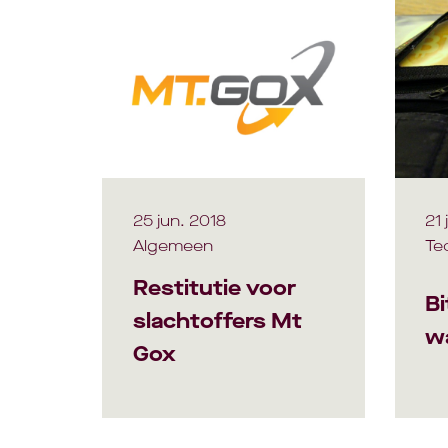
25 jun. 2018
21 
Algemeen
Te
Restitutie voor
Bi
slachtoffers Mt
wa
Gox