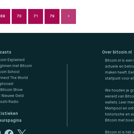
69
70
71
79
casts
Over bitcoin.nl
coin Explained
Bitcoin.nl is een
ginnen met Bitcoin
actuele en betro
coin School
maken heeft. Een
nnect The World
startpunt voor e
yptocast
 Bitcoin Show
We houden je gr
t Nieuwe Geld
wereld van Bitco
toshi Radio
wallets. Leer me
Mempool en ontd
tistieken
historische en ac
eurspagina
Bitcoin met boe
Bitcoin.nl is hé