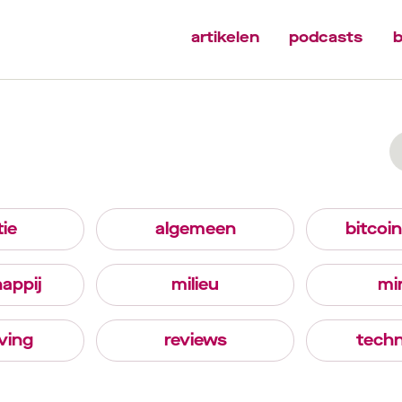
artikelen
podcasts
b
ie
algemeen
bitcoi
appij
milieu
mi
ving
reviews
techn