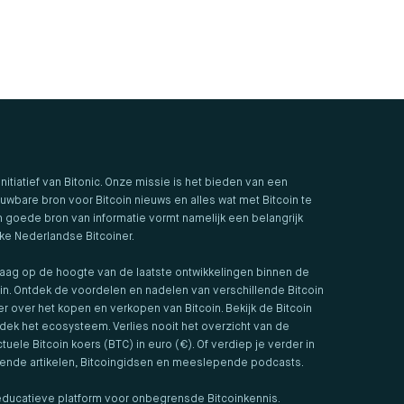
 initiatief van Bitonic. Onze missie is het bieden van een
uwbare bron voor Bitcoin nieuws en alles wat met Bitcoin te
 goede bron van informatie vormt namelijk een belangrijk
lke Nederlandse Bitcoiner.
aag op de hoogte van de laatste ontwikkelingen binnen de
in. Ontdek de voordelen en nadelen van verschillende Bitcoin
er over het kopen en verkopen van Bitcoin. Bekijk de Bitcoin
ek het ecosysteem. Verlies nooit het overzicht van de
tuele Bitcoin koers (BTC) in euro (€). Of verdiep je verder in
iende artikelen, Bitcoingidsen en meeslepende podcasts.
t educatieve platform voor onbegrensde Bitcoinkennis.