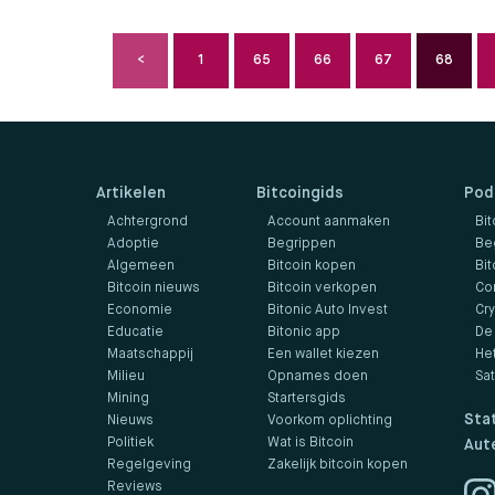
1
65
66
67
68
Artikelen
Bitcoingids
Pod
Achtergrond
Account aanmaken
Bit
Adoptie
Begrippen
Be
Algemeen
Bitcoin kopen
Bit
Bitcoin nieuws
Bitcoin verkopen
Co
Economie
Bitonic Auto Invest
Cr
Educatie
Bitonic app
De
Maatschappij
Een wallet kiezen
He
Milieu
Opnames doen
Sa
Mining
Startersgids
Sta
Nieuws
Voorkom oplichting
Politiek
Wat is Bitcoin
Aut
Regelgeving
Zakelijk bitcoin kopen
Reviews