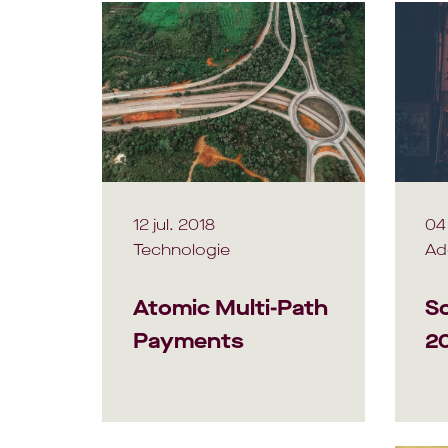
12 jul. 2018
04 
Technologie
Ad
Atomic Multi-Path
Sc
Payments
20