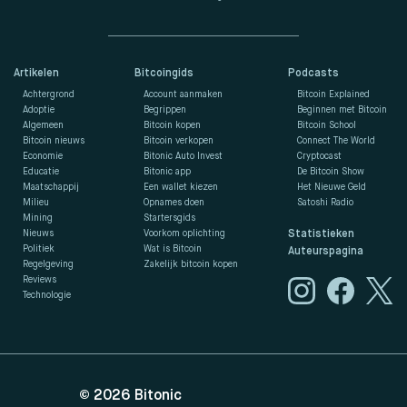
Artikelen
Bitcoingids
Podcasts
Achtergrond
Account aanmaken
Bitcoin Explained
Adoptie
Begrippen
Beginnen met Bitcoin
Algemeen
Bitcoin kopen
Bitcoin School
Bitcoin nieuws
Bitcoin verkopen
Connect The World
Economie
Bitonic Auto Invest
Cryptocast
Educatie
Bitonic app
De Bitcoin Show
Maatschappij
Een wallet kiezen
Het Nieuwe Geld
Milieu
Opnames doen
Satoshi Radio
Mining
Startersgids
Nieuws
Voorkom oplichting
Statistieken
Politiek
Wat is Bitcoin
Auteurspagina
Regelgeving
Zakelijk bitcoin kopen
Reviews
Technologie
© 2026
Bitonic