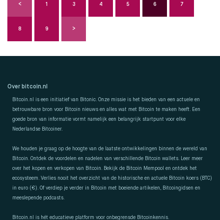
1
3
4
5
6
7
8
9
Over bitcoin.nl
Bitcoin.nl is een initiatief van Bitonic. Onze missie is het bieden van een actuele en
betrouwbare bron voor Bitcoin nieuws en alles wat met Bitcoin te maken heeft. Een
goede bron van informatie vormt namelijk een belangrijk startpunt voor elke
Nederlandse Bitcoiner.
We houden je graag op de hoogte van de laatste ontwikkelingen binnen de wereld van
Bitcoin. Ontdek de voordelen en nadelen van verschillende Bitcoin wallets. Leer meer
over het kopen en verkopen van Bitcoin. Bekijk de Bitcoin Mempool en ontdek het
ecosysteem. Verlies nooit het overzicht van de historische en actuele Bitcoin koers (BTC)
in euro (€). Of verdiep je verder in Bitcoin met boeiende artikelen, Bitcoingidsen en
meeslepende podcasts.
Bitcoin.nl is hét educatieve platform voor onbegrensde Bitcoinkennis.