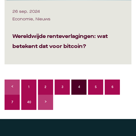
26 sep. 2024
Economie, Nieuws
Wereldwijde renteverlagingen: wat
betekent dat voor bitcoin?
1
2
3
4
5
6
7
40