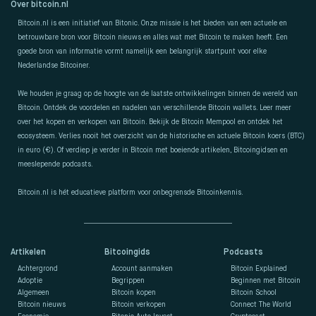
Over bitcoin.nl
Bitcoin.nl is een initiatief van Bitonic. Onze missie is het bieden van een actuele en
betrouwbare bron voor Bitcoin nieuws en alles wat met Bitcoin te maken heeft. Een
goede bron van informatie vormt namelijk een belangrijk startpunt voor elke
Nederlandse Bitcoiner.
We houden je graag op de hoogte van de laatste ontwikkelingen binnen de wereld van
Bitcoin. Ontdek de voordelen en nadelen van verschillende Bitcoin wallets. Leer meer
over het kopen en verkopen van Bitcoin. Bekijk de Bitcoin Mempool en ontdek het
ecosysteem. Verlies nooit het overzicht van de historische en actuele Bitcoin koers (BTC)
in euro (€). Of verdiep je verder in Bitcoin met boeiende artikelen, Bitcoingidsen en
meeslepende podcasts.
Bitcoin.nl is hét educatieve platform voor onbegrensde Bitcoinkennis.
Artikelen
Bitcoingids
Podcasts
Achtergrond
Account aanmaken
Bitcoin Explained
Adoptie
Begrippen
Beginnen met Bitcoin
Algemeen
Bitcoin kopen
Bitcoin School
Bitcoin nieuws
Bitcoin verkopen
Connect The World