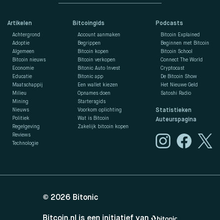
Artikelen
Bitcoingids
Podcasts
Achtergrond
Account aanmaken
Bitcoin Explained
Adoptie
Begrippen
Beginnen met Bitcoin
Algemeen
Bitcoin kopen
Bitcoin School
Bitcoin nieuws
Bitcoin verkopen
Connect The World
Economie
Bitonic Auto Invest
Cryptocast
Educatie
Bitonic app
De Bitcoin Show
Maatschappij
Een wallet kiezen
Het Nieuwe Geld
Milieu
Opnames doen
Satoshi Radio
Mining
Startersgids
Nieuws
Voorkom oplichting
Statistieken
Politiek
Wat is Bitcoin
Auteurspagina
Regelgeving
Zakelijk bitcoin kopen
Reviews
Technologie
© 2026
Bitonic
Bitcoin.nl is een initiatief van