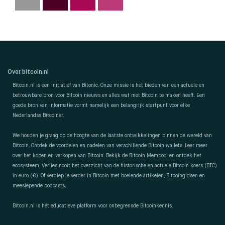
Over bitcoin.nl
Bitcoin.nl is een initiatief van Bitonic. Onze missie is het bieden van een actuele en
betrouwbare bron voor Bitcoin nieuws en alles wat met Bitcoin te maken heeft. Een
goede bron van informatie vormt namelijk een belangrijk startpunt voor elke
Nederlandse Bitcoiner.
We houden je graag op de hoogte van de laatste ontwikkelingen binnen de wereld van
Bitcoin. Ontdek de voordelen en nadelen van verschillende Bitcoin wallets. Leer meer
over het kopen en verkopen van Bitcoin. Bekijk de Bitcoin Mempool en ontdek het
ecosysteem. Verlies nooit het overzicht van de historische en actuele Bitcoin koers (BTC)
in euro (€). Of verdiep je verder in Bitcoin met boeiende artikelen, Bitcoingidsen en
meeslepende podcasts.
Bitcoin.nl is hét educatieve platform voor onbegrensde Bitcoinkennis.